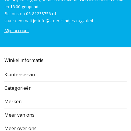
en 15:00 geopend.
Bel ons op 06-81233756 of
stuur een mailtje: info@stoerekindjes-rugzak.nl
Mijn account
Winkel informatie
Klantenservice
Categorieën
Merken
Meer van ons
Meer over ons