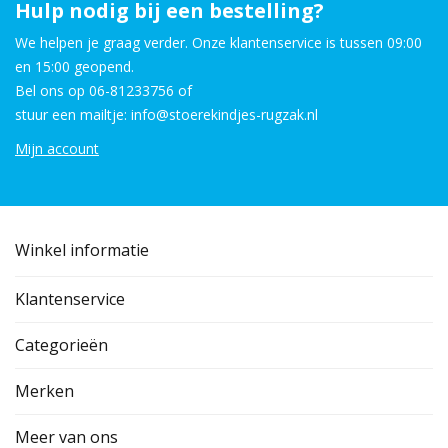
Hulp nodig bij een bestelling?
We helpen je graag verder. Onze klantenservice is tussen 09:00
en 15:00 geopend.
Bel ons op 06-81233756 of
stuur een mailtje: info@stoerekindjes-rugzak.nl
Mijn account
Winkel informatie
Klantenservice
Categorieën
Merken
Meer van ons