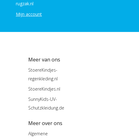
rugzak.nl
Mijn account
Meer van ons
StoereKindjes-
regenkleding.nl
StoereKindjes.nl
SunnyKids-UV-
Schutzkleidung.de
Meer over ons
Algemene