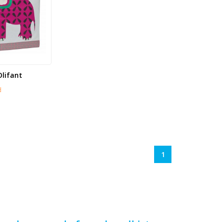
lifant
d
1