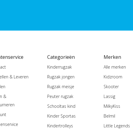
ntenservice
Categorieën
Merken
act
Kinderrugzak
Alle merken
ellen & Leveren
Rugzak jongen
Kidzroom
len
Rugzak meisje
Skooter
en &
Peuter rugzak
Lassig
urneren
Schooltas kind
MilkyKiss
unt
Kinder Sportas
Belmil
tenservice
Kindertrolleys
Little Legends