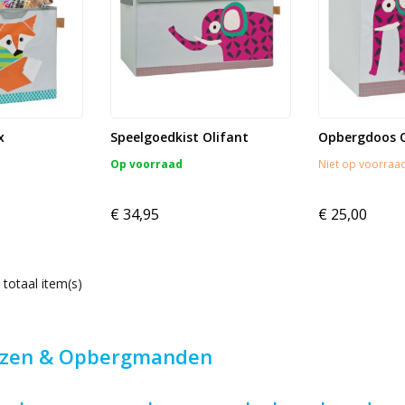
x
Speelgoedkist Olifant
Opbergdoos O
Op voorraad
Niet op voorraa
€ 34,95
€ 25,00
 totaal item(s)
zen & Opbergmanden