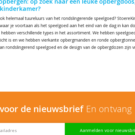
opbergen: op zoek naar een leuke opbergdoos
 kinderkamer?
ok helemaal tuureluurs van het rondslingerende speelgoed? StoereK
waar je voortaan als het speelgoed aan het eind van de dag in kan d
e hebben verschillende types in het assortiment. We hebben speelgoed
zicht is en we hebben vierkante opbergmanden en ronde opbergtonnen
an rondslingerend speelgoed en de design van de opbergdozen zijn vro
n voor de nieuwsbrief
En ontvang 