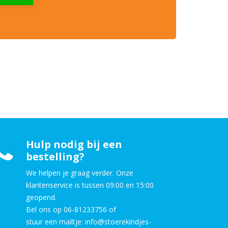
Hulp nodig bij een
bestelling?
We helpen je graag verder. Onze
klantenservice is tussen 09:00 en 15:00
geopend.
Bel ons op 06-81233756 of
stuur een mailtje: info@stoerekindjes-