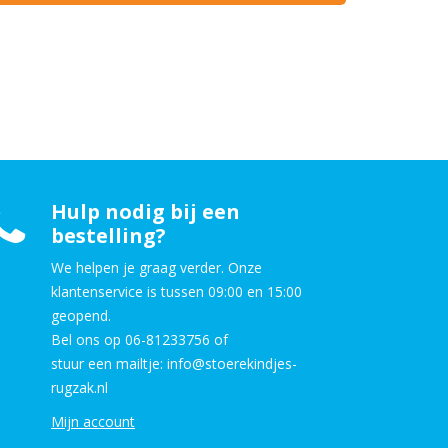
Hulp nodig bij een
bestelling?
We helpen je graag verder. Onze
klantenservice is tussen 09:00 en 15:00
geopend.
Bel ons op 06-81233756 of
stuur een mailtje: info@stoerekindjes-
rugzak.nl
Mijn account