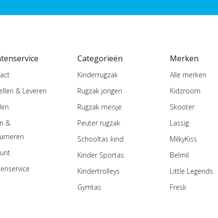
ntenservice
Categorieën
Merken
act
Kinderrugzak
Alle merken
ellen & Leveren
Rugzak jongen
Kidzroom
len
Rugzak meisje
Skooter
en &
Peuter rugzak
Lassig
urneren
Schooltas kind
MilkyKiss
unt
Kinder Sportas
Belmil
tenservice
Kindertrolleys
Little Legends
Gymtas
Fresk