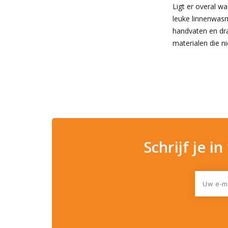
Ligt er overal w
leuke linnenwasm
handvaten en dr
materialen die n
Schrijf je i