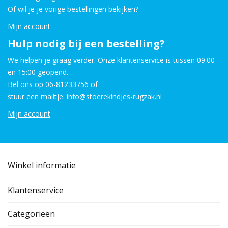
Of wil je je vorige bestellingen bekijken?
Mijn account
Hulp nodig bij een bestelling?
We helpen je graag verder. Onze klantenservice is tussen 09:00
en 15:00 geopend.
Bel ons op 06-81233756 of
stuur een mailtje: info@stoerekindjes-rugzak.nl
Mijn account
Winkel informatie
Klantenservice
Categorieën