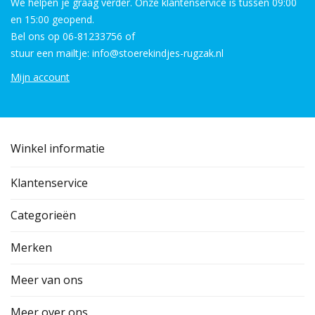
We helpen je graag verder. Onze klantenservice is tussen 09:00
en 15:00 geopend.
Bel ons op 06-81233756 of
stuur een mailtje: info@stoerekindjes-rugzak.nl
Mijn account
Winkel informatie
Klantenservice
Categorieën
Merken
Meer van ons
Meer over ons