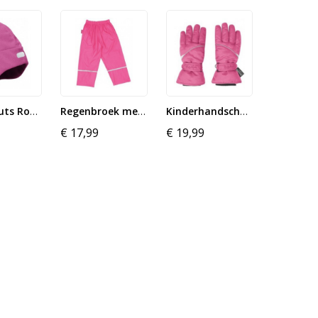
Fleece muts Roze met reflector
Regenbroek met reflectoren...
Kinderhandschoenen Roze
€ 17,99
€ 19,99