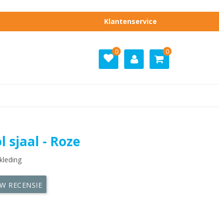
Klantenservice
0
0
l sjaal - Roze
kleding
UW RECENSIE