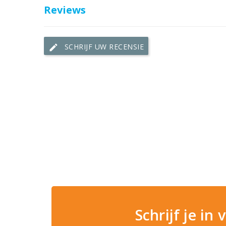
Reviews
SCHRIJF UW RECENSIE
edit
Schrijf je in