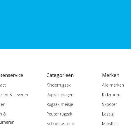
ntenservice
Categorieën
Merken
act
Kinderrugzak
Alle merken
ellen & Leveren
Rugzak jongen
Kidzroom
len
Rugzak meisje
Skooter
en &
Peuter rugzak
Lassig
urneren
Schooltas kind
MilkyKiss