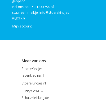
geopend.
Bel ons op 06-81233756 of
stuur een mailtje: info@stoerekindjes-
rugzak.nl
Mijn account
Meer van ons
StoereKindjes-
regenkleding.nl
StoereKindjes.nl
SunnyKids-UV-
Schutzkleidung.de