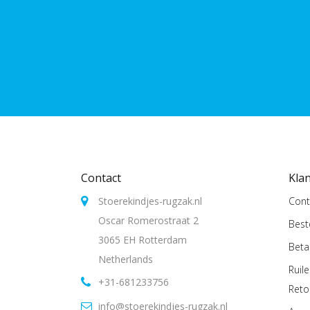
Contact
Kla
Stoerekindjes-rugzak.nl
Cont
Oscar Romerostraat 2
Best
3065 EH Rotterdam
Beta
Netherlands
Ruil
+31-681233756
Reto
info@stoerekindjes-rugzak.nl