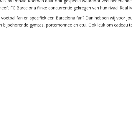
oals bv Ronald Koeman daar ooit gespeeld waardoor veel nederlander
heeft FC Barcelona flinke concurrentie gekregen van hun rivaal Real M
e voetbal fan en specifiek een Barcelona fan? Dan hebben wij voor j
een bijbehorende gymtas, portemonnee en etui. Ook leuk om cadeau t