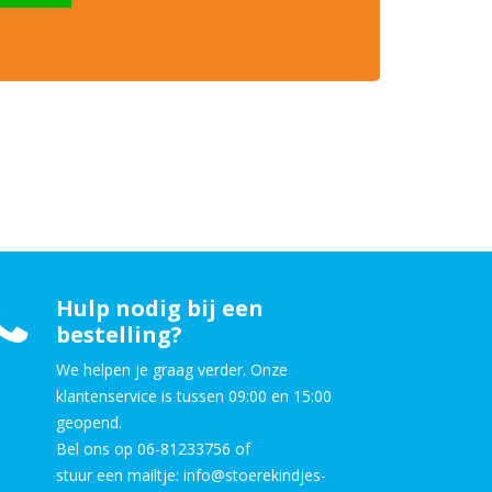
Hulp nodig bij een
bestelling?
We helpen je graag verder. Onze
klantenservice is tussen 09:00 en 15:00
geopend.
Bel ons op 06-81233756 of
stuur een mailtje: info@stoerekindjes-