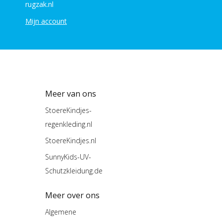
rugzak.nl
Mijn account
Meer van ons
StoereKindjes-
regenkleding.nl
StoereKindjes.nl
SunnyKids-UV-
Schutzkleidung.de
Meer over ons
Algemene