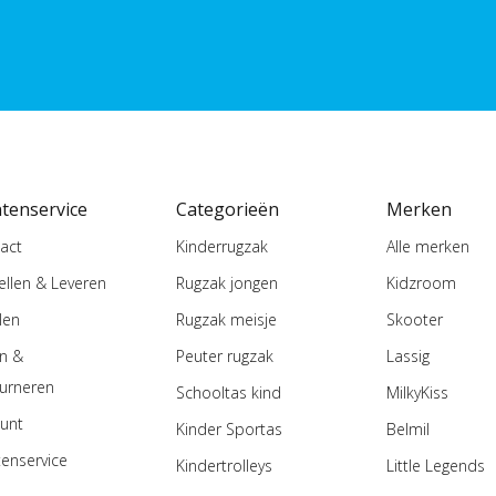
ntenservice
Categorieën
Merken
act
Kinderrugzak
Alle merken
ellen & Leveren
Rugzak jongen
Kidzroom
len
Rugzak meisje
Skooter
en &
Peuter rugzak
Lassig
urneren
Schooltas kind
MilkyKiss
unt
Kinder Sportas
Belmil
tenservice
Kindertrolleys
Little Legends