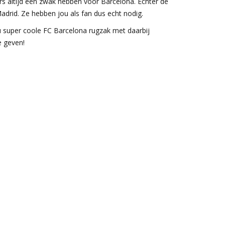
s altijd een zwak hebben voor Barcelona. Echter de
adrid. Ze hebben jou als fan dus echt nodig.
ou super coole FC Barcelona rugzak met daarbij
e geven!