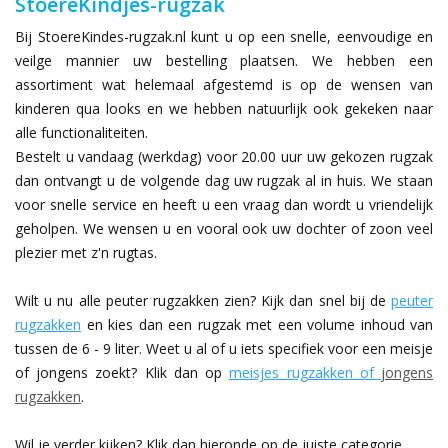
StoereKindjes-rugzak
Bij StoereKindes-rugzak.nl kunt u op een snelle, eenvoudige en
veilge mannier uw bestelling plaatsen. We hebben een
assortiment wat helemaal afgestemd is op de wensen van
kinderen qua looks en we hebben natuurlijk ook gekeken naar
alle functionaliteiten.
Bestelt u vandaag (werkdag) voor 20.00 uur uw gekozen rugzak
dan ontvangt u de volgende dag uw rugzak al in huis. We staan
voor snelle service en heeft u een vraag dan wordt u vriendelijk
geholpen. We wensen u en vooral ook uw dochter of zoon veel
plezier met z'n rugtas.
Wilt u nu alle peuter rugzakken zien? Kijk dan snel bij de
peuter
rugzakken
en kies dan een rugzak met een volume inhoud van
tussen de 6 - 9 liter. Weet u al of u iets specifiek voor een meisje
of jongens zoekt? Klik dan op
meisjes rugzakken
of
jongens
rugzakken
.
Wil je verder kijken? Klik dan hieronde op de juiste categorie