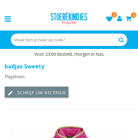
0
0
Voor 23:00 besteld, morgen in huis
badjas Sweety
Playshoes
SCHRIJF UW RECENSIE
edit