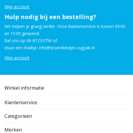
Mijn account
Hulp nodig bij een bestelling?
We helpen je graag verder. Onze klantenservice is tussen 09:00
en 15:00 geopend.
Bel ons op 06-81233756 of
stuur een mailtje: info@stoerekindjes-rugzak.nl
Mijn account
Winkel informatie
Klantenservice
Categorieën
Merken