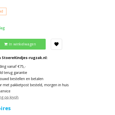
ad
dag
In winkelwagen
 StoereKindjes-rugzak.nl:
ding vanaf €75,-
ld terug garantie
trouwd bestellen en betalen
r met pakketpost besteld, morgen in huis
service
ng op kiyoh
ires