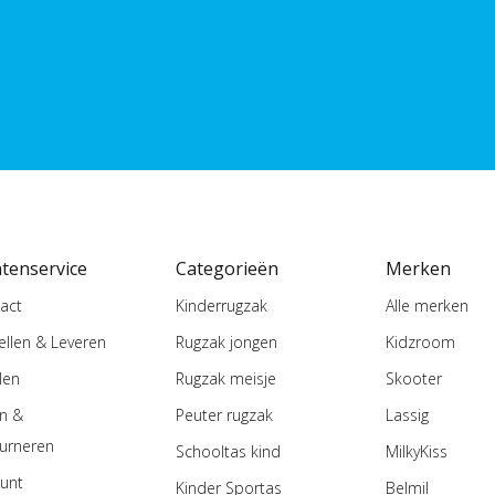
ntenservice
Categorieën
Merken
act
Kinderrugzak
Alle merken
ellen & Leveren
Rugzak jongen
Kidzroom
len
Rugzak meisje
Skooter
en &
Peuter rugzak
Lassig
urneren
Schooltas kind
MilkyKiss
unt
Kinder Sportas
Belmil