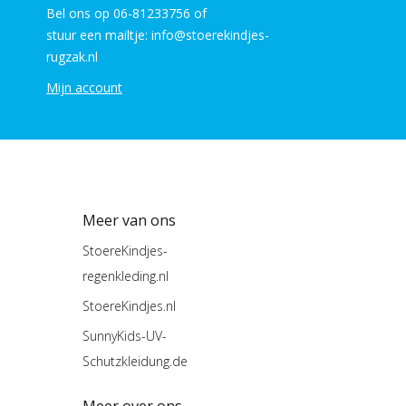
Bel ons op 06-81233756 of
stuur een mailtje: info@stoerekindjes-
rugzak.nl
Mijn account
Meer van ons
StoereKindjes-
regenkleding.nl
StoereKindjes.nl
SunnyKids-UV-
Schutzkleidung.de
Meer over ons