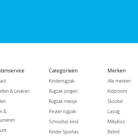
ntenservice
Categorieën
Merken
act
Kinderrugzak
Alle merken
ellen & Leveren
Rugzak jongen
Kidzroom
len
Rugzak meisje
Skooter
en &
Peuter rugzak
Lassig
urneren
Schooltas kind
MilkyKiss
unt
Kinder Sportas
Belmil