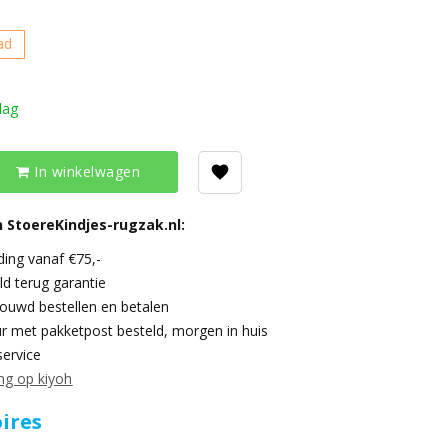
ad
dag
In winkelwagen
 StoereKindjes-rugzak.nl:
ding vanaf €75,-
ld terug garantie
trouwd bestellen en betalen
r met pakketpost besteld, morgen in huis
service
ng op kiyoh
ires