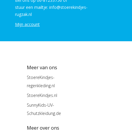
Bel ons op 06-81233756 of
stuur een mailtje: info@stoerekindjes-
rugzak.nl
Mijn account
Meer van ons
StoereKindjes-
regenkleding.nl
StoereKindjes.nl
SunnyKids-UV-
Schutzkleidung.de
Meer over ons