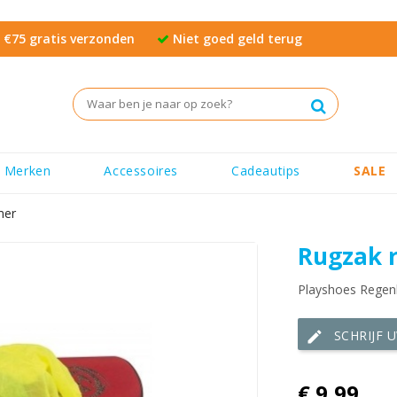
€75 gratis verzonden
Niet goed geld terug
Merken
Accessoires
Cadeautips
SALE
mer
Rugzak 
Playshoes Regen
SCHRIJF 
edit
€ 9,99